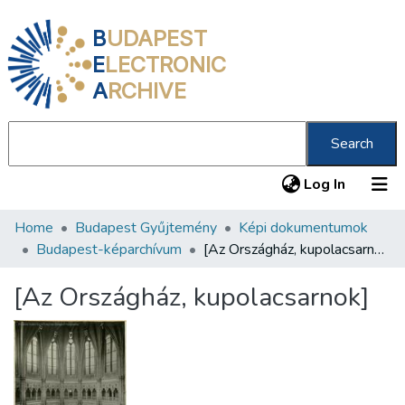
B
UDAPEST
E
LECTRONIC
A
RCHIVE
Search
(current
Log In
Home
Budapest Gyűjtemény
Képi dokumentumok
Communities & Collections
Budapest-képarchívum
[Az Országház, kupolacsarnok]
All of DSpace
[Az Országház, kupolacsarnok]
Statistics
About us