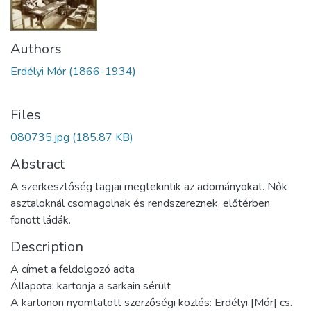
Authors
Erdélyi Mór (1866-1934)
Files
080735.jpg
(185.87 KB)
Abstract
A szerkesztőség tagjai megtekintik az adományokat. Nők
asztaloknál csomagolnak és rendszereznek, előtérben
fonott ládák.
Description
A címet a feldolgozó adta
Állapota: kartonja a sarkain sérült
A kartonon nyomtatott szerzőségi közlés: Erdélyi [Mór] cs.