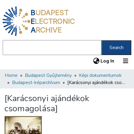
B
UDAPEST
E
LECTRONIC
A
RCHIVE
Search
(current
Log In
Home
Budapest Gyűjtemény
Képi dokumentumok
Communities & Collections
Budapest-képarchívum
[Karácsonyi ajándékok csomagolása]
All of DSpace
[Karácsonyi ajándékok
Statistics
csomagolása]
About us