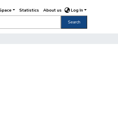
DSpace
Statistics
About us
Log In
Search