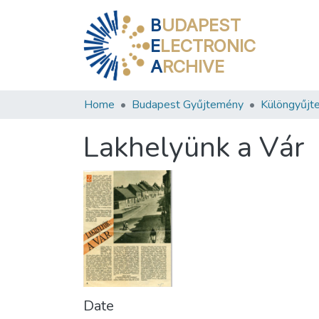
B
UDAPEST
E
LECTRONIC
A
RCHIVE
Home
Budapest Gyűjtemény
Különgyűjt
Lakhelyünk a Vár
Date