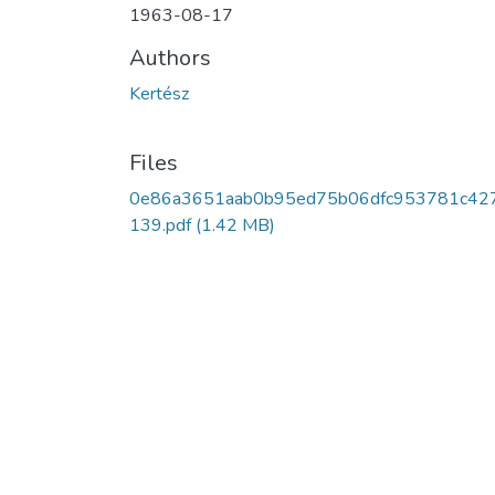
1963-08-17
Authors
Kertész
Files
0e86a3651aab0b95ed75b06dfc953781c42
139.pdf
(1.42 MB)