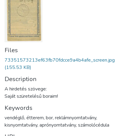
Files
73351573213ef63fb70fdcce9a4b4afe_screen.jpg
(155.53 KB)
Description
A hirdetés szövege:
Saját szüretelésű boraim!
Keywords
vendéglő
,
étterem
,
bor
,
reklámnyomtatvány
,
kisnyomtatvány
,
aprónyomtatvány
,
számolócédula