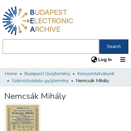
B
UDAPEST
E
LECTRONIC
A
RCHIVE
Search
(current
Log In
Home
Budapest Gyűjtemény
Kisnyomtatványok
Communities & Collections
Számolócédula-gyűjtemény
Nemcsák Mihály
All of DSpace
Nemcsák Mihály
Statistics
About us