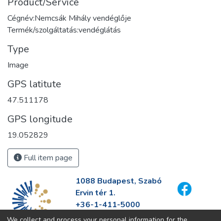
Product/Service
Cégnév:Nemcsák Mihály vendéglője
Termék/szolgáltatás:vendéglátás
Type
Image
GPS latitute
47.511178
GPS longitude
19.052829
Full item page
1088 Budapest, Szabó
Ervin tér 1.
+36-1-411-5000
info@fszek.hu
We collect and process your personal information for the