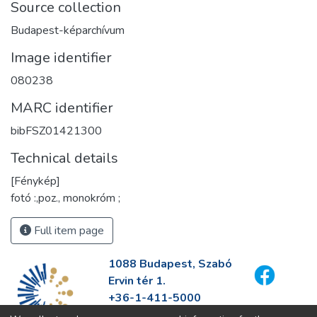
Source collection
Budapest-képarchívum
Image identifier
080238
MARC identifier
bibFSZ01421300
Technical details
[Fénykép]
fotó :,poz., monokróm ;
Full item page
1088 Budapest, Szabó
Ervin tér 1.
+36-1-411-5000
info@fszek.hu