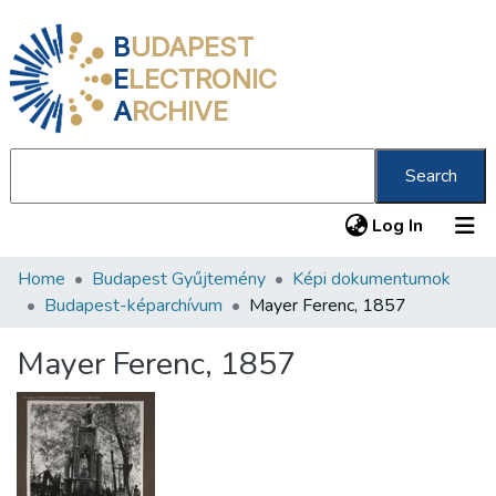
B
UDAPEST
E
LECTRONIC
A
RCHIVE
Search
(current
Log In
Home
Budapest Gyűjtemény
Képi dokumentumok
Communities & Collections
Budapest-képarchívum
Mayer Ferenc, 1857
All of DSpace
Mayer Ferenc, 1857
Statistics
About us