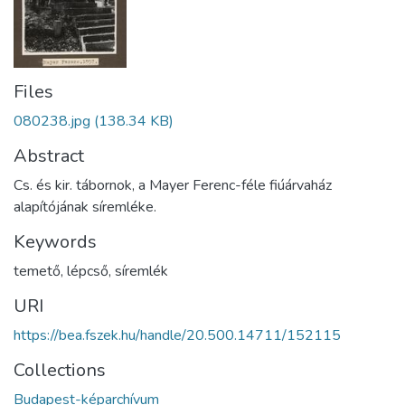
Files
080238.jpg
(138.34 KB)
Abstract
Cs. és kir. tábornok, a Mayer Ferenc-féle fiúárvaház
alapítójának síremléke.
Keywords
temető
,
lépcső
,
síremlék
URI
https://bea.fszek.hu/handle/20.500.14711/152115
Collections
Budapest-képarchívum