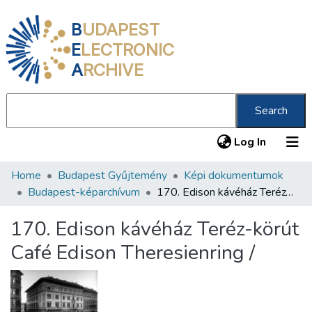
B
UDAPEST
E
LECTRONIC
A
RCHIVE
Search
(current
Log In
Home
Budapest Gyűjtemény
Képi dokumentumok
Communities & Collections
Budapest-képarchívum
170. Edison kávéház Teréz-körút Café Edison Theresienring /
All of DSpace
170. Edison kávéház Teréz-körút
Statistics
Café Edison Theresienring /
About us