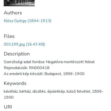
Authors
Klösz György (1844-1913)
Files
001199.jpg
(16.43 KB)
Description
Szerzőségi adat forrása: Negatívra montírozott felirat
Reprodukciók: RN000418
Az eredeti kép készült: Budapest, 1896-1900
Keywords
kávéház
,
bérház
,
díszítés
,
épületkép
,
külső felvétel
,
1896-
1900
URI