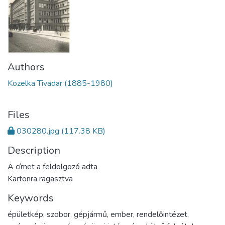
Authors
Kozelka Tivadar (1885-1980)
Files
030280.jpg
(117.38 KB)
Description
A címet a feldolgozó adta
Kartonra ragasztva
Keywords
épületkép
,
szobor
,
gépjármű
,
ember
,
rendelőintézet
,