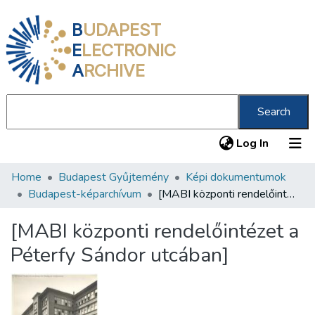
B
UDAPEST
E
LECTRONIC
A
RCHIVE
Search
(current
Log In
Home
Budapest Gyűjtemény
Képi dokumentumok
Communities & Collections
Budapest-képarchívum
[MABI központi rendelőintézet a Péterfy Sándor utcában]
All of DSpace
[MABI központi rendelőintézet a
Statistics
Péterfy Sándor utcában]
About us