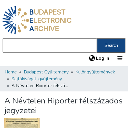
B
UDAPEST
E
LECTRONIC
A
RCHIVE
Search
(current
Log In
Home
Budapest Gyűjtemény
Különgyűjtemények
Communities & Collections
Sajtókivágat-gyűjtemény
All of DSpace
A Névtelen Riporter félszázados jegyzetei
Statistics
A Névtelen Riporter félszázados
About us
jegyzetei