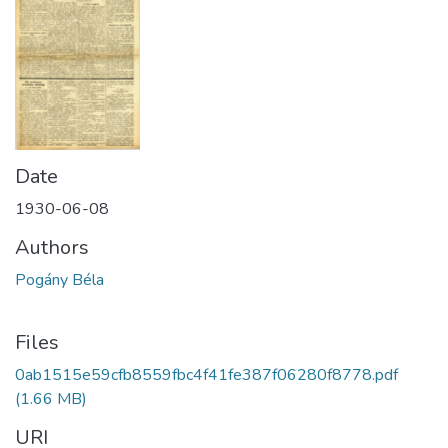
Date
1930-06-08
Authors
Pogány Béla
Files
0ab1515e59cfb8559fbc4f41fe387f06280f8778.pdf
(1.66 MB)
URI