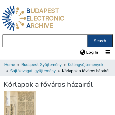
B
UDAPEST
E
LECTRONIC
A
RCHIVE
Search
(current
Log In
Home
Budapest Gyűjtemény
Különgyűjtemények
Communities & Collections
Sajtókivágat-gyűjtemény
Kórlapok a főváros házairól
All of DSpace
Kórlapok a főváros házairól
Statistics
About us