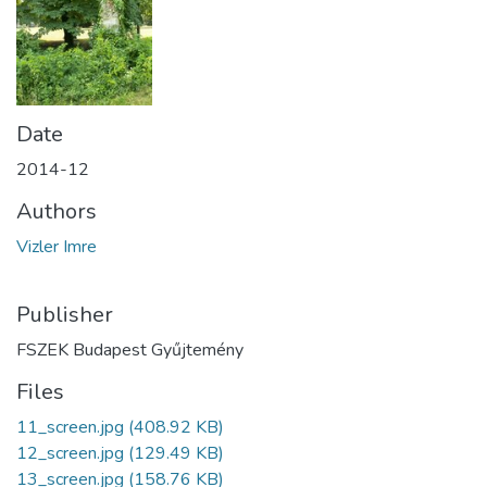
Date
2014-12
Authors
Vizler Imre
Publisher
FSZEK Budapest Gyűjtemény
Files
11_screen.jpg
(408.92 KB)
12_screen.jpg
(129.49 KB)
13_screen.jpg
(158.76 KB)