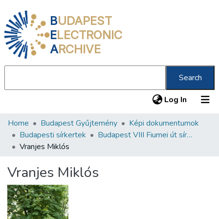
B
UDAPEST
E
LECTRONIC
A
RCHIVE
Search
(current
Log In
Home
Budapest Gyűjtemény
Képi dokumentumok
Communities & Collections
Budapesti sírkertek
Budapest VIII Fiumei út sírkert 1. rész
All of DSpace
Vranjes Miklós
Statistics
Vranjes Miklós
About us