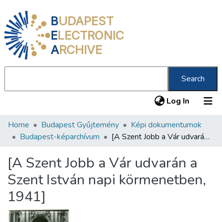
B
UDAPEST
E
LECTRONIC
A
RCHIVE
Search
(current
Log In
Home
Budapest Gyűjtemény
Képi dokumentumok
Communities & Collections
Budapest-képarchívum
[A Szent Jobb a Vár udvarán a Szent István napi körmenetben, 1941]
All of DSpace
[A Szent Jobb a Vár udvarán a
Statistics
Szent István napi körmenetben,
About us
1941]