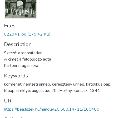
Files
022941.jpg
(179.42 KB)
Description
Szerző: azonosítatlan
A címet a feldolgozó adta
Kartonra ragasztva
Keywords
körmenet
,
nemzeti ünnep
,
keresztény ünnep
,
katolikus pap
,
főpap
,
ereklye
,
augusztus 20.
,
Horthy-korszak
,
1941
URI
https://bea.fszek.hu/handle/20.500.14711/160400