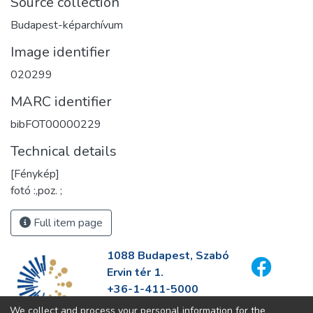
Source collection
Budapest-képarchívum
Image identifier
020299
MARC identifier
bibFOT00000229
Technical details
[Fénykép]
fotó :,poz. ;
Full item page
1088 Budapest, Szabó
Ervin tér 1.
+36-1-411-5000
info@fszek.hu
We collect and process your personal information for the