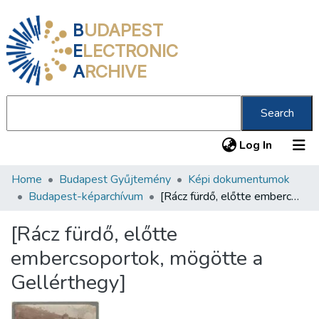
B
UDAPEST
E
LECTRONIC
A
RCHIVE
Search
(current
Log In
Home
Budapest Gyűjtemény
Képi dokumentumok
Communities & Collections
Budapest-képarchívum
[Rácz fürdő, előtte embercsoportok, mögötte a Gellérthegy]
All of DSpace
[Rácz fürdő, előtte
Statistics
embercsoportok, mögötte a
About us
Gellérthegy]