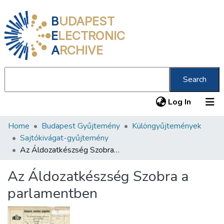
B
UDAPEST
E
LECTRONIC
A
RCHIVE
Search
(current
Log In
Home
Budapest Gyűjtemény
Különgyűjtemények
Communities & Collections
Sajtókivágat-gyűjtemény
All of DSpace
Az Áldozatkészség Szobra a parlamentben
Statistics
Az Áldozatkészség Szobra a
About us
parlamentben