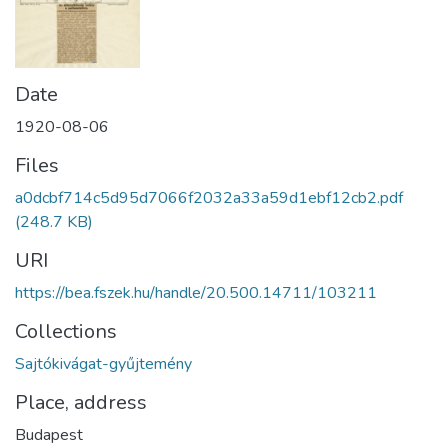
Date
1920-08-06
Files
a0dcbf714c5d95d7066f2032a33a59d1ebf12cb2.pdf
(248.7 KB)
URI
https://bea.fszek.hu/handle/20.500.14711/103211
Collections
Sajtókivágat-gyűjtemény
Place, address
Budapest