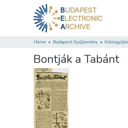
B
UDAPEST
E
LECTRONIC
A
RCHIVE
Home
Budapest Gyűjtemény
Különgyűjt
Bontják a Tabánt