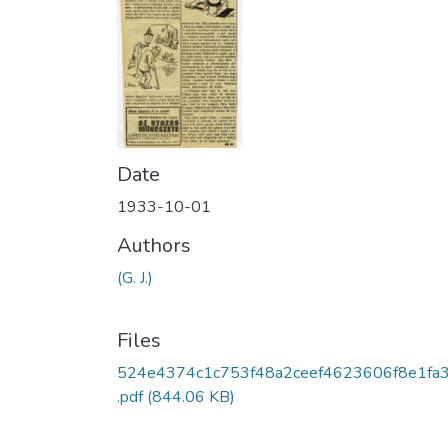
Date
1933-10-01
Authors
(G. J.)
Files
524e4374c1c753f48a2ceef4623606f8e1fa3
.pdf
(844.06 KB)