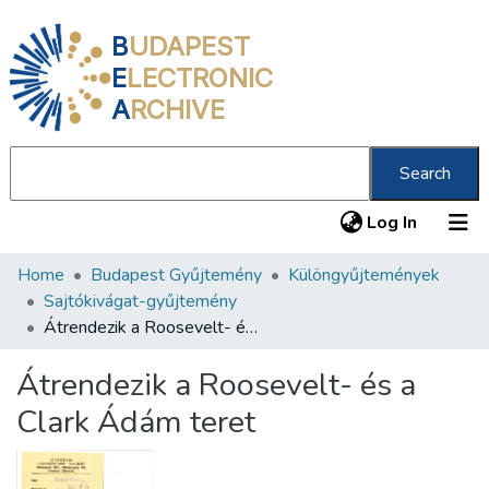
B
UDAPEST
E
LECTRONIC
A
RCHIVE
Search
(current
Log In
Home
Budapest Gyűjtemény
Különgyűjtemények
Communities & Collections
Sajtókivágat-gyűjtemény
All of DSpace
Átrendezik a Roosevelt- és a Clark Ádám teret
Statistics
Átrendezik a Roosevelt- és a
About us
Clark Ádám teret