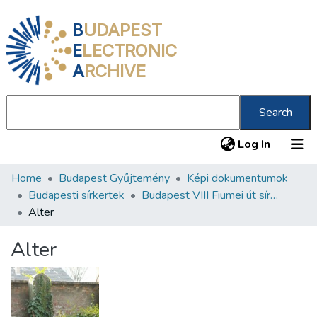
B
UDAPEST
E
LECTRONIC
A
RCHIVE
Search
(current
Log In
Home
Budapest Gyűjtemény
Képi dokumentumok
Communities & Collections
Budapesti sírkertek
Budapest VIII Fiumei út sírkert 3. rész
All of DSpace
Alter
Statistics
Alter
About us