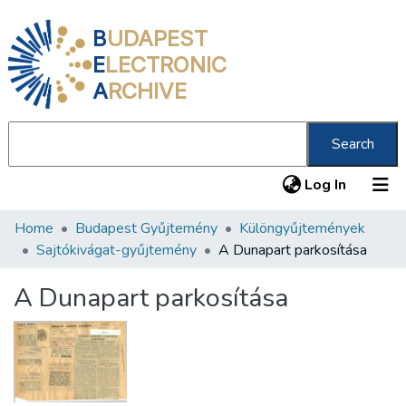
B
UDAPEST
E
LECTRONIC
A
RCHIVE
Search
(current
Log In
Home
Budapest Gyűjtemény
Különgyűjtemények
Communities & Collections
Sajtókivágat-gyűjtemény
A Dunapart parkosítása
All of DSpace
A Dunapart parkosítása
Statistics
About us