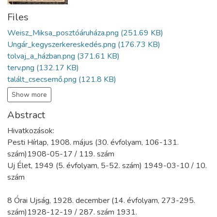
Files
Weisz_Miksa_posztóáruháza.png
(251.69 KB)
Ungár_kegyszerkereskedés.png
(176.73 KB)
tolvaj_a_házban.png
(371.61 KB)
terv.png
(132.17 KB)
talált_csecsemő.png
(121.8 KB)
Show more
Abstract
Hivatkozások:
Pesti Hírlap, 1908. május (30. évfolyam, 106-131.
szám)1908-05-17 / 119. szám
Uj Élet, 1949 (5. évfolyam, 5-52. szám) 1949-03-10 / 10.
szám
8 Órai Ujság, 1928. december (14. évfolyam, 273-295.
szám)1928-12-19 / 287. szám 1931.