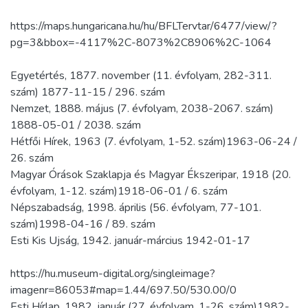
https://maps.hungaricana.hu/hu/BFLTervtar/6477/view/?
pg=3&bbox=-4117%2C-8073%2C8906%2C-1064
Egyetértés, 1877. november (11. évfolyam, 282-311.
szám) 1877-11-15 / 296. szám
Nemzet, 1888. május (7. évfolyam, 2038-2067. szám)
1888-05-01 / 2038. szám
Hétfői Hírek, 1963 (7. évfolyam, 1-52. szám)1963-06-24 /
26. szám
Magyar Órások Szaklapja és Magyar Ékszeripar, 1918 (20.
évfolyam, 1-12. szám)1918-06-01 / 6. szám
Népszabadság, 1998. április (56. évfolyam, 77-101.
szám)1998-04-16 / 89. szám
Esti Kis Ujság, 1942. január-március 1942-01-17
https://hu.museum-digital.org/singleimage?
imagenr=86053#map=1.44/697.50/530.00/0
Esti Hírlap, 1982. január (27. évfolyam, 1-26. szám)1982-