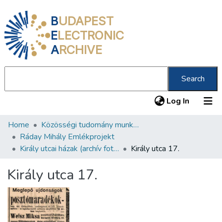
B
UDAPEST
E
LECTRONIC
A
RCHIVE
Search
(current
Log In
Home
Közösségi tudomány munkacsoport
Communities & Collections
Ráday Mihály Emlékprojekt
All of DSpace
Király utcai házak (archív fotók)
Király utca 17.
Statistics
Király utca 17.
About us