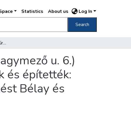
DSpace
Statistics
About us
Log In
Search
A Schwarcz Jakab és Fiai úriszabócég (VI. Nagymező u. 6.) újjáépített műtermeinek enteriőrje tervezték és építették: Hegyi és Dévényi műépítészek : a berendezést Bélay és Grünfeld műasztalosok készítetté
Nagymező u. 6.)
 és építették:
ést Bélay és