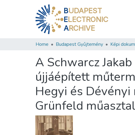
B
UDAPEST
E
LECTRONIC
A
RCHIVE
Home
Budapest Gyűjtemény
Képi doku
A Schwarcz Jakab é
újjáépített műterm
Hegyi és Dévényi 
Grünfeld műasztal