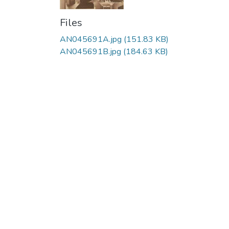
Files
AN045691A.jpg
(151.83 KB)
AN045691B.jpg
(184.63 KB)