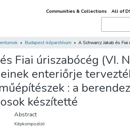
Communities & Collections
All of 
mentumok
Budapest-képarchívum
s Fiai úriszabócég (VI. 
einek enteriőrje tervezték
műépítészek : a berendez
osok készítetté
Abstract
Képkompozíció