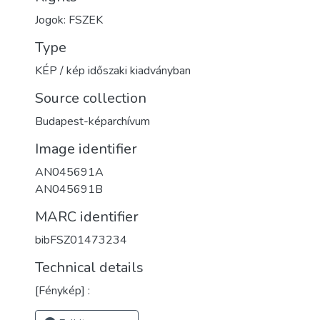
Jogok: FSZEK
Type
KÉP / kép időszaki kiadványban
Source collection
Budapest-képarchívum
Image identifier
AN045691A
AN045691B
MARC identifier
bibFSZ01473234
Technical details
[Fénykép] :