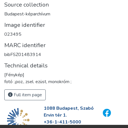
Source collection
Budapest-képarchívum
Image identifier
023495
MARC identifier
bibFSZ01483914
Technical details
[Fénykép]
fotó :,poz., zsel. ezüst, monokróm ;
Full item page
1088 Budapest, Szabó
Ervin tér 1.
+36-1-411-5000