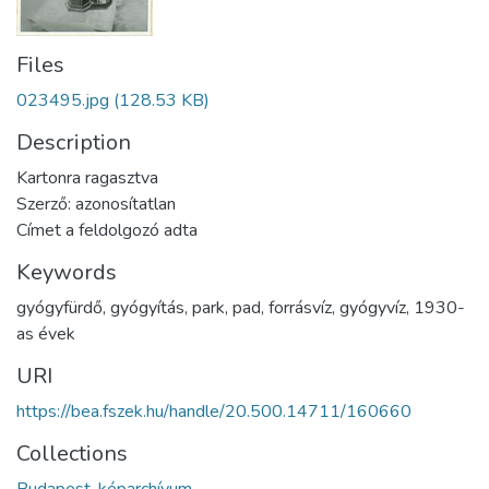
Files
023495.jpg
(128.53 KB)
Description
Kartonra ragasztva
Szerző: azonosítatlan
Címet a feldolgozó adta
Keywords
gyógyfürdő
,
gyógyítás
,
park
,
pad
,
forrásvíz
,
gyógyvíz
,
1930-
as évek
URI
https://bea.fszek.hu/handle/20.500.14711/160660
Collections