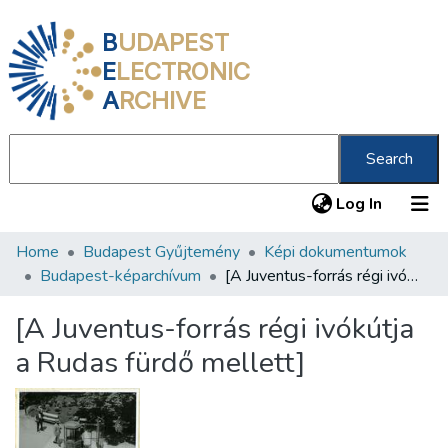
B
UDAPEST
E
LECTRONIC
A
RCHIVE
Search
(current
Log In
Home
Budapest Gyűjtemény
Képi dokumentumok
Communities & Collections
Budapest-képarchívum
[A Juventus-forrás régi ivókútja a Rudas fürdő mellett]
All of DSpace
[A Juventus-forrás régi ivókútja
Statistics
a Rudas fürdő mellett]
About us