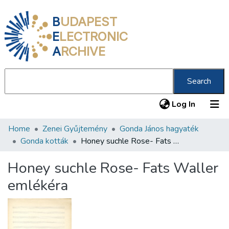
B
UDAPEST
E
LECTRONIC
A
RCHIVE
Search
(current
Log In
Home
Zenei Gyűjtemény
Gonda János hagyaték
Communities & Collections
Gonda kották
Honey suchle Rose- Fats Waller emlékéra
All of DSpace
Honey suchle Rose- Fats Waller
Statistics
emlékéra
About us