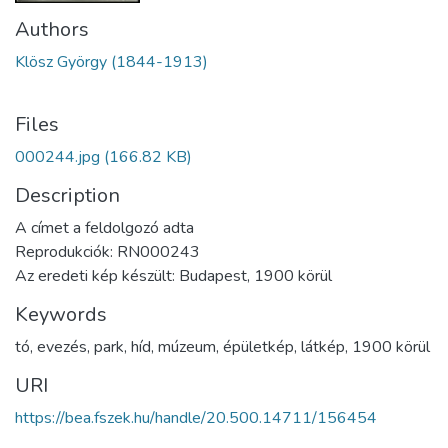
Authors
Klösz György (1844-1913)
Files
000244.jpg
(166.82 KB)
Description
A címet a feldolgozó adta
Reprodukciók: RN000243
Az eredeti kép készült: Budapest, 1900 körül
Keywords
tó
,
evezés
,
park
,
híd
,
múzeum
,
épületkép
,
látkép
,
1900 körül
URI
https://bea.fszek.hu/handle/20.500.14711/156454