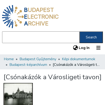
B
UDAPEST
E
LECTRONIC
A
RCHIVE
Search
(current
Log In
Home
Budapest Gyűjtemény
Képi dokumentumok
Communities & Collections
Budapest-képarchívum
[Csónakázók a Városligeti tavon]
All of DSpace
[Csónakázók a Városligeti tavon]
Statistics
About us