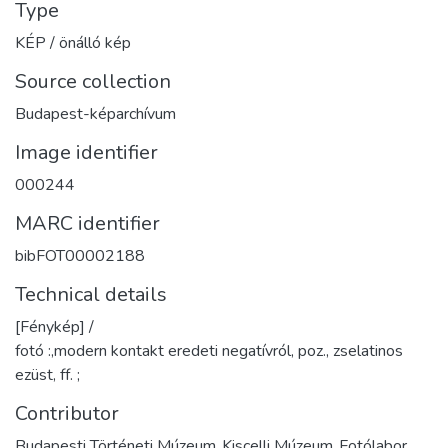
Type
KÉP / önálló kép
Source collection
Budapest-képarchívum
Image identifier
000244
MARC identifier
bibFOT00002188
Technical details
[Fénykép] /
fotó :,modern kontakt eredeti negatívról, poz., zselatinos
ezüst, ff. ;
Contributor
Budapesti Történeti Múzeum.,Kiscelli Múzeum.,Fotólabor