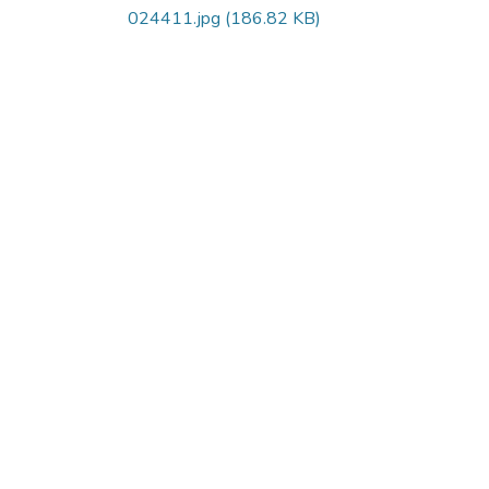
024411.jpg
(186.82 KB)