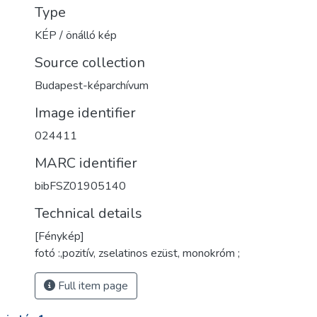
Type
KÉP / önálló kép
Source collection
Budapest-képarchívum
Image identifier
024411
MARC identifier
bibFSZ01905140
Technical details
[Fénykép]
fotó :,pozitív, zselatinos ezüst, monokróm ;
Full item page