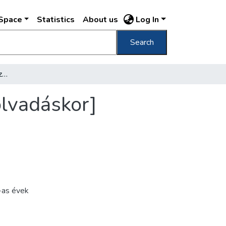
DSpace
Statistics
About us
Log In
Search
[Macskaköves úton tükröződő vízfelületek olvadáskor]
olvadáskor]
as évek