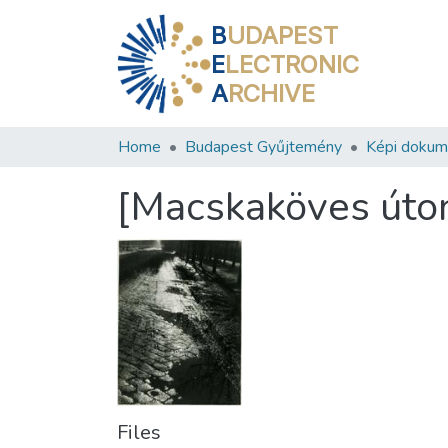
B
UDAPEST
E
LECTRONIC
A
RCHIVE
Home
Budapest Gyűjtemény
Képi doku
[Macskaköves úton
Files