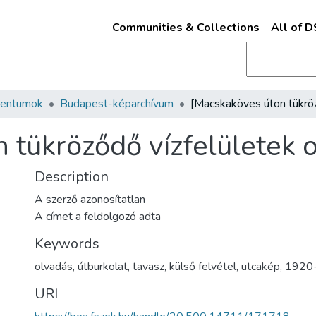
Communities & Collections
All of 
mentumok
Budapest-képarchívum
 tükröződő vízfelületek 
Description
A szerző azonosítatlan
A címet a feldolgozó adta
Keywords
olvadás
,
útburkolat
,
tavasz
,
külső felvétel
,
utcakép
,
1920-
URI