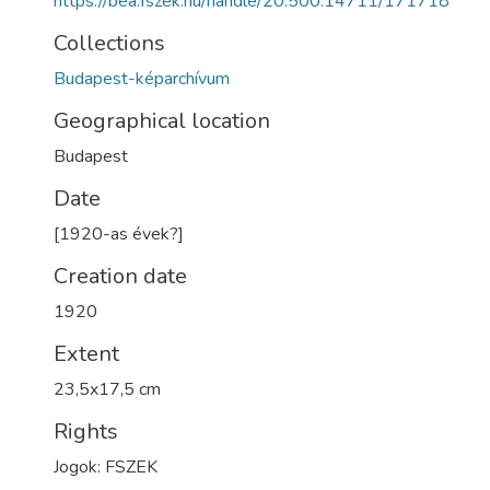
https://bea.fszek.hu/handle/20.500.14711/171718
Collections
Budapest-képarchívum
Geographical location
Budapest
Date
[1920-as évek?]
Creation date
1920
Extent
23,5x17,5 cm
Rights
Jogok: FSZEK