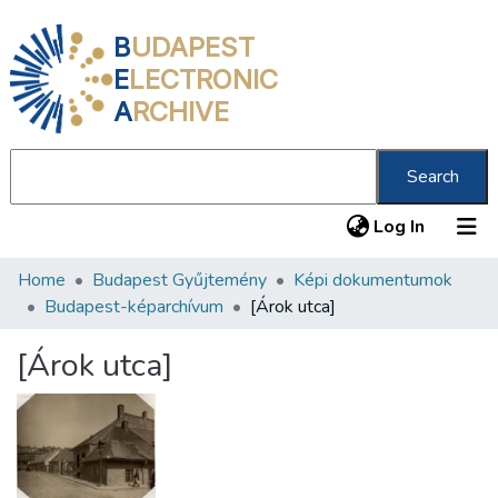
B
UDAPEST
E
LECTRONIC
A
RCHIVE
Search
(current
Log In
Home
Budapest Gyűjtemény
Képi dokumentumok
Communities & Collections
Budapest-képarchívum
[Árok utca]
All of DSpace
[Árok utca]
Statistics
About us