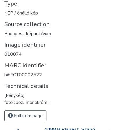
Type
KÉP / önálló kép
Source collection
Budapest-képarchívum
Image identifier
010074
MARC identifier
bibFOT00002522
Technical details
[Fénykép]
fotó :,poz., monokróm ;
Full item page
1088 Budapest, Szabó