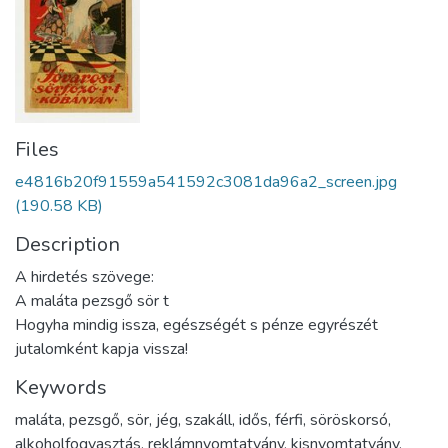
Files
e4816b20f91559a541592c3081da96a2_screen.jpg
(190.58 KB)
Description
A hirdetés szövege:
A maláta pezsgő sör t
Hogyha mindig issza, egészségét s pénze egyrészét
jutalomként kapja vissza!
Keywords
maláta
,
pezsgő
,
sör
,
jég
,
szakáll
,
idős
,
férfi
,
söröskorsó
,
alkoholfogyasztás
,
reklámnyomtatvány
,
kisnyomtatvány
,