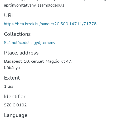
aprónyomtatvány
,
számolócédula
URI
https://bea.fszek.hu/handle/20.500.14711/71778
Collections
Számolócédula-gyűjtemény
Place, address
Budapest. 10. kerület. Maglódi út 47.
Kőbánya
Extent
1 lap
Identifier
SZC C 0102
Language