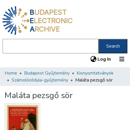
B
UDAPEST
E
LECTRONIC
A
RCHIVE
Search
(current
Log In
Home
Budapest Gyűjtemény
Kisnyomtatványok
Communities & Collections
Számolócédula-gyűjtemény
Maláta pezsgő sör
All of DSpace
Maláta pezsgő sör
Statistics
About us