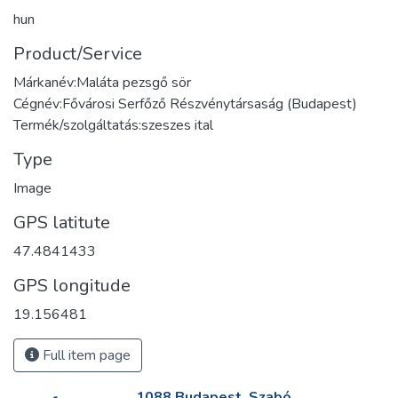
hun
Product/Service
Márkanév:Maláta pezsgő sör
Cégnév:Fővárosi Serfőző Részvénytársaság (Budapest)
Termék/szolgáltatás:szeszes ital
Type
Image
GPS latitute
47.4841433
GPS longitude
19.156481
Full item page
1088 Budapest, Szabó