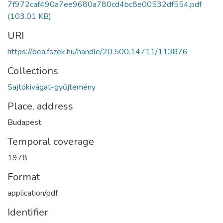
7f972caf490a7ee9680a780cd4bc8e00532df554.pdf
(103.01 KB)
URI
https://bea.fszek.hu/handle/20.500.14711/113876
Collections
Sajtókivágat-gyűjtemény
Place, address
Budapest
Temporal coverage
1978
Format
application/pdf
Identifier