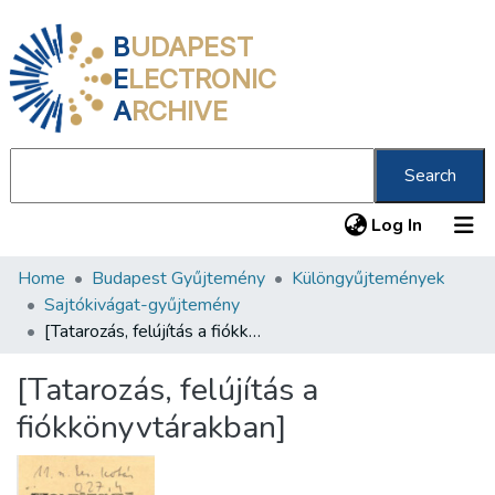
B
UDAPEST
E
LECTRONIC
A
RCHIVE
Search
(current
Log In
Home
Budapest Gyűjtemény
Különgyűjtemények
Communities & Collections
Sajtókivágat-gyűjtemény
All of DSpace
[Tatarozás, felújítás a fiókkönyvtárakban]
Statistics
[Tatarozás, felújítás a
About us
fiókkönyvtárakban]