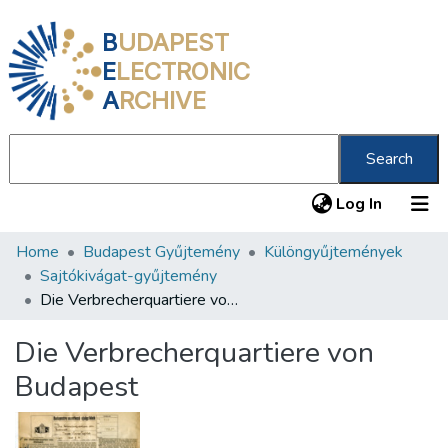
B
UDAPEST
E
LECTRONIC
A
RCHIVE
Search
(current
Log In
Home
Budapest Gyűjtemény
Különgyűjtemények
Communities & Collections
Sajtókivágat-gyűjtemény
All of DSpace
Die Verbrecherquartiere von Budapest
Statistics
Die Verbrecherquartiere von
About us
Budapest