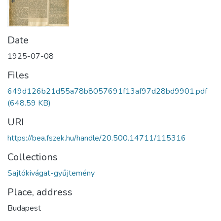
Date
1925-07-08
Files
649d126b21d55a78b8057691f13af97d28bd9901.pdf
(648.59 KB)
URI
https://bea.fszek.hu/handle/20.500.14711/115316
Collections
Sajtókivágat-gyűjtemény
Place, address
Budapest