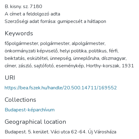
B. kisny. sz. 7180
A címet a feldolgozó adta
Szerzőségi adat forrása: gumipecsét a hátlapon
Keywords
főpolgármester
,
polgármester
,
alpolgármester
,
önkormányzati képviselő
,
helyi politika
,
politikus
,
férfi
,
beiktatás
,
eskütétel
,
ünnepség
,
ünneplőruha
,
díszmagyar
,
címer
,
zászló
,
sajtófotó
,
eseménykép
,
Horthy-korszak
,
1931
URI
https://bea.fszek.hu/handle/20.500.14711/169552
Collections
Budapest-képarchívum
Geographical location
Budapest. 5. kerület. Váci utca 62-64. Új Városháza