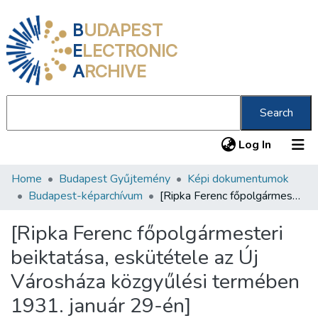
B
UDAPEST
E
LECTRONIC
A
RCHIVE
Search
(current
Log In
Home
Budapest Gyűjtemény
Képi dokumentumok
Communities & Collections
Budapest-képarchívum
[Ripka Ferenc főpolgármesteri beiktatása, eskütétele az Új Városháza közgyűlési termében 1931. január 29-én]
All of DSpace
[Ripka Ferenc főpolgármesteri
Statistics
beiktatása, eskütétele az Új
About us
Városháza közgyűlési termében
1931. január 29-én]