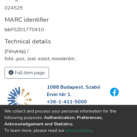
024529
MARC identifier
bibFSZ01770410
Technical details
[Fénykép] /
fotó :,poz., zsel. ezüst, monokróm ;
Full item page
1088 Budapest, Szabó
Ervin tér 1.
+36-1-411-5000
info@fszek.hu
We collect and process your personal information for the
https://fszek.hu
following purposes:
Authentication, Preferences,
Acknowledgement and Statistics
.
To learn more, please read our
privacy policy
.