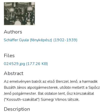
Authors
Schäffer Gyula (fényképész) (1902-1939)
Files
024529.jpg
(177.26 KB)
Abstract
Az emelvényen balról az első Berczel Jenő, a harmadik
Buzáth János alpolgármesterek, utóbbi mellett a Sipőcz
Jenő polgármester. Bal oldalon lent, ősz körszakállal
("Kossuth-szakállal") Sümegi Vilmos látszik.
Description