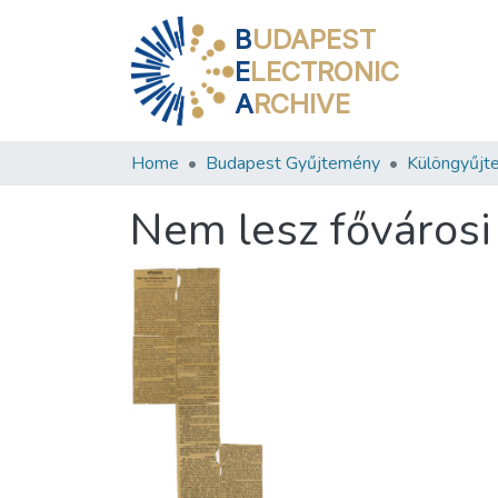
B
UDAPEST
E
LECTRONIC
A
RCHIVE
Home
Budapest Gyűjtemény
Különgyűjt
Nem lesz fővárosi