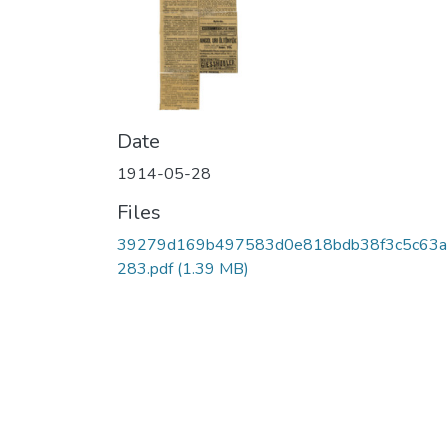
Date
1914-05-28
Files
39279d169b497583d0e818bdb38f3c5c63a
283.pdf
(1.39 MB)