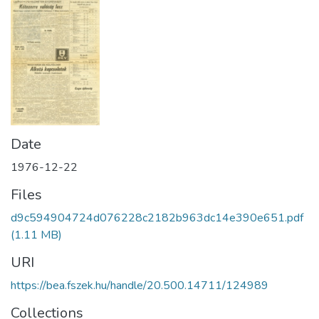
Date
1976-12-22
Files
d9c594904724d076228c2182b963dc14e390e651.pdf
(1.11 MB)
URI
https://bea.fszek.hu/handle/20.500.14711/124989
Collections