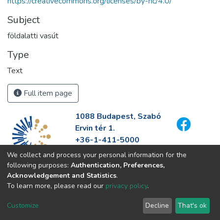
https://creativecommons.org/licenses/by-nc/4.0/
Subject
földalatti vasút
Type
Text
Full item page
1088 Budapest, Szabó
Ervin tér 1.
+36-1-411-5000
info@fszek.hu
We collect and process your personal information for the
https://fszek.hu
following purposes:
Authentication, Preferences,
Acknowledgement and Statistics
.
To learn more, please read our
privacy policy
.
Customize
Decline
That's ok