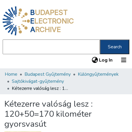
B
UDAPEST
E
LECTRONIC
A
RCHIVE
Search
(current
Log In
Home
Budapest Gyűjtemény
Különgyűjtemények
Communities & Collections
Sajtókivágat-gyűjtemény
All of DSpace
Kétezerre valóság lesz : 120+50=170 kilométer gyorsvasút
Statistics
Kétezerre valóság lesz :
About us
120+50=170 kilométer
gyorsvasút