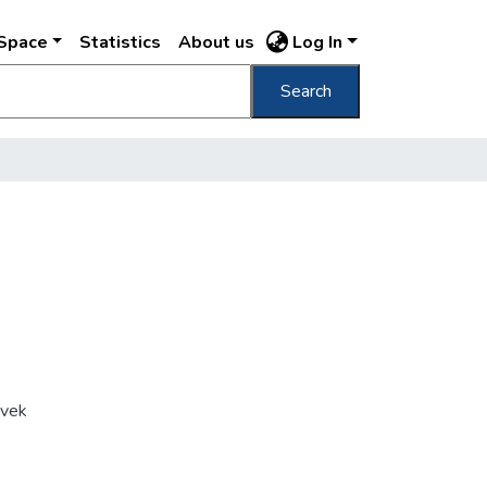
DSpace
Statistics
About us
Log In
Search
]
vek