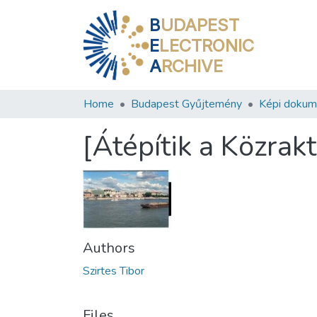
B
UDAPEST
E
LECTRONIC
A
RCHIVE
Home
Budapest Gyűjtemény
Képi doku
[Átépítik a Közrak
Authors
Szirtes Tibor
Files