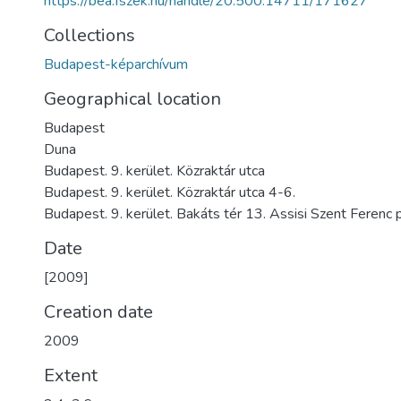
https://bea.fszek.hu/handle/20.500.14711/171627
Collections
Budapest-képarchívum
Geographical location
Budapest
Duna
Budapest. 9. kerület. Közraktár utca
Budapest. 9. kerület. Közraktár utca 4-6.
Budapest. 9. kerület. Bakáts tér 13. Assisi Szent Feren
Date
[2009]
Creation date
2009
Extent