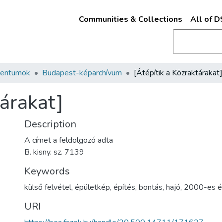
Communities & Collections
All of 
mentumok
Budapest-képarchívum
[Átépítik a Közraktárakat
tárakat]
Description
A címet a feldolgozó adta
B. kisny. sz. 7139
Keywords
külső felvétel
,
épületkép
,
építés
,
bontás
,
hajó
,
2000-es é
URI