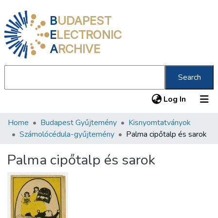
B
UDAPEST
E
LECTRONIC
A
RCHIVE
Search
(current
Log In
Home
Budapest Gyűjtemény
Kisnyomtatványok
Communities & Collections
Számolócédula-gyűjtemény
Palma cipőtalp és sarok
All of DSpace
Palma cipőtalp és sarok
Statistics
About us