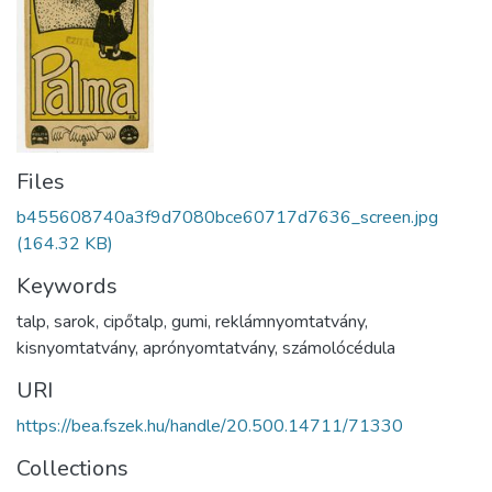
Files
b455608740a3f9d7080bce60717d7636_screen.jpg
(164.32 KB)
Keywords
talp
,
sarok
,
cipőtalp
,
gumi
,
reklámnyomtatvány
,
kisnyomtatvány
,
aprónyomtatvány
,
számolócédula
URI
https://bea.fszek.hu/handle/20.500.14711/71330
Collections