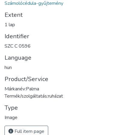
Számolócédula-gyűjtemény
Extent
1 lap
Identifier
SZC C 0596
Language
hun
Product/Service
Márkanév:Palma
Termék/szolgáltatás:ruházat
Type
Image
Full item page