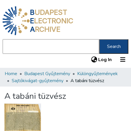
B
UDAPEST
E
LECTRONIC
A
RCHIVE
Search
(current
Log In
Home
Budapest Gyűjtemény
Különgyűjtemények
Communities & Collections
Sajtókivágat-gyűjtemény
A tabáni tüzvész
All of DSpace
A tabáni tüzvész
Statistics
About us