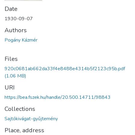
Date
1930-09-07
Authors
Pogány Kázmér
Files
920c0681ab662da33f4e8488e4314b5f2123c95b.pdf
(1.06 MB)
URI
https://bea.fszek.hu/handle/20.500.14711/98843
Collections
Sajtókivágat-gyűjtemény
Place, address