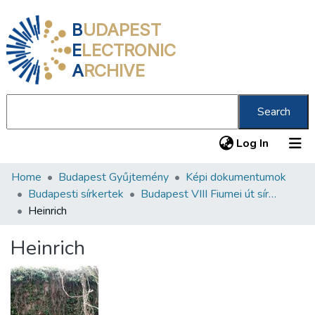
B
UDAPEST
E
LECTRONIC
A
RCHIVE
Search
(current
Log In
Home
Budapest Gyűjtemény
Képi dokumentumok
Communities & Collections
Budapesti sírkertek
Budapest VIII Fiumei út sírkert 3. rész
All of DSpace
Heinrich
Statistics
Heinrich
About us