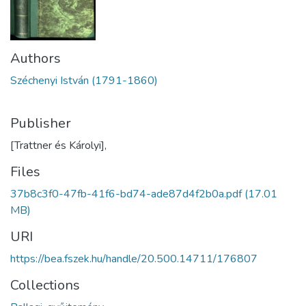
Authors
Széchenyi István (1791-1860)
Publisher
[Trattner és Károlyi],
Files
37b8c3f0-47fb-41f6-bd74-ade87d4f2b0a.pdf
(17.01
MB)
URI
https://bea.fszek.hu/handle/20.500.14711/176807
Collections