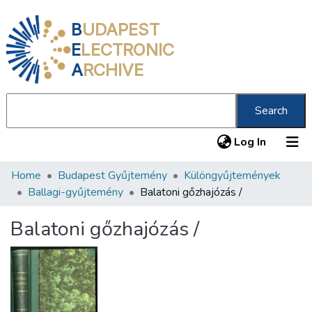
B
UDAPEST
E
LECTRONIC
A
RCHIVE
Search
(current
Log In
Home
Budapest Gyűjtemény
Különgyűjtemények
Communities & Collections
Ballagi-gyűjtemény
Balatoni gőzhajózás /
All of DSpace
Balatoni gőzhajózás /
Statistics
About us