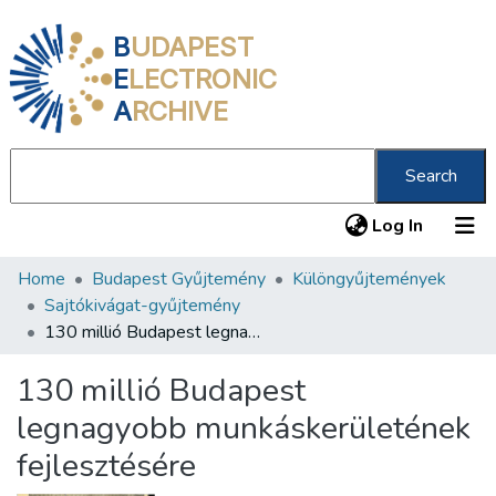
B
UDAPEST
E
LECTRONIC
A
RCHIVE
Search
(current
Log In
Home
Budapest Gyűjtemény
Különgyűjtemények
Communities & Collections
Sajtókivágat-gyűjtemény
All of DSpace
130 millió Budapest legnagyobb munkáskerületének fejlesztésére
Statistics
130 millió Budapest
About us
legnagyobb munkáskerületének
fejlesztésére