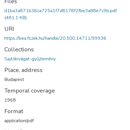
Files
d1ba3a871b36ca725a1f7d8178f2fbe3a88e7c9b.pdf
(481.1 KB)
URI
https://bea.fszek.hu/handle/20.500.14711/99936
Collections
Sajtókivágat-gyűjtemény
Place, address
Budapest
Temporal coverage
1968
Format
application/pdf