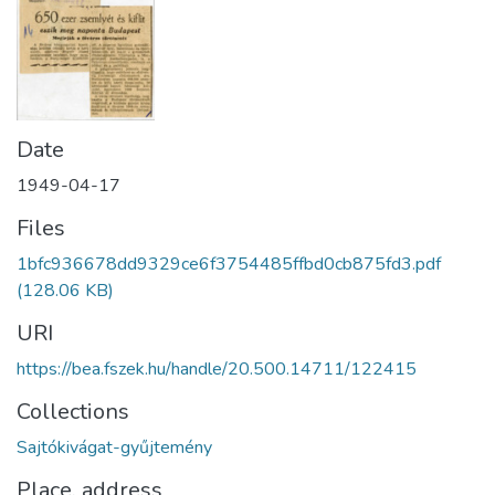
Date
1949-04-17
Files
1bfc936678dd9329ce6f3754485ffbd0cb875fd3.pdf
(128.06 KB)
URI
https://bea.fszek.hu/handle/20.500.14711/122415
Collections
Sajtókivágat-gyűjtemény
Place, address