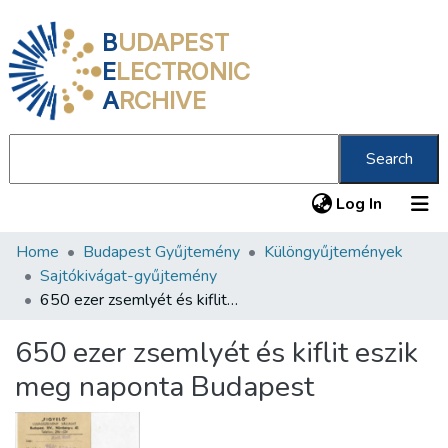
B
UDAPEST
E
LECTRONIC
A
RCHIVE
Search
(current
Log In
Home
Budapest Gyűjtemény
Különgyűjtemények
Communities & Collections
Sajtókivágat-gyűjtemény
All of DSpace
650 ezer zsemlyét és kiflit eszik meg naponta Budapest
Statistics
650 ezer zsemlyét és kiflit eszik
About us
meg naponta Budapest