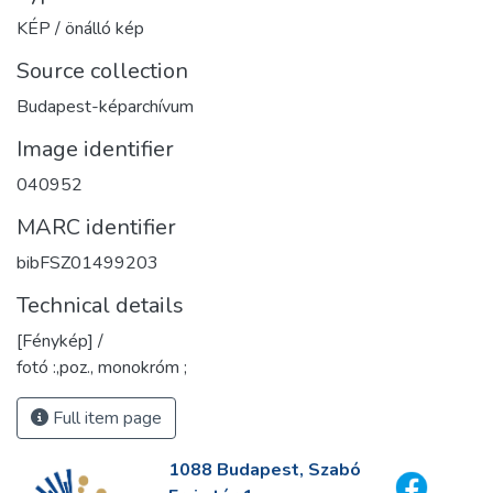
KÉP / önálló kép
Source collection
Budapest-képarchívum
Image identifier
040952
MARC identifier
bibFSZ01499203
Technical details
[Fénykép] /
fotó :,poz., monokróm ;
Full item page
1088 Budapest, Szabó