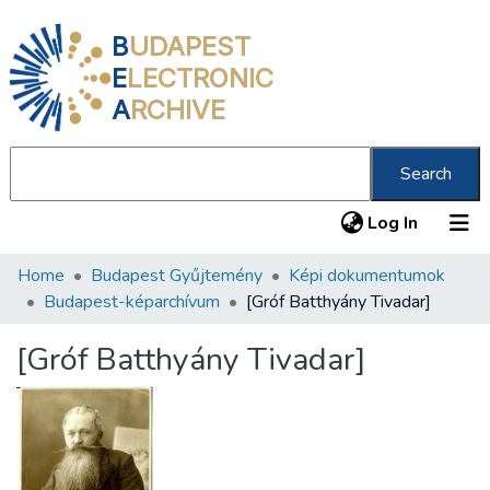
B
UDAPEST
E
LECTRONIC
A
RCHIVE
Search
(current
Log In
Home
Budapest Gyűjtemény
Képi dokumentumok
Communities & Collections
Budapest-képarchívum
[Gróf Batthyány Tivadar]
All of DSpace
[Gróf Batthyány Tivadar]
Statistics
About us