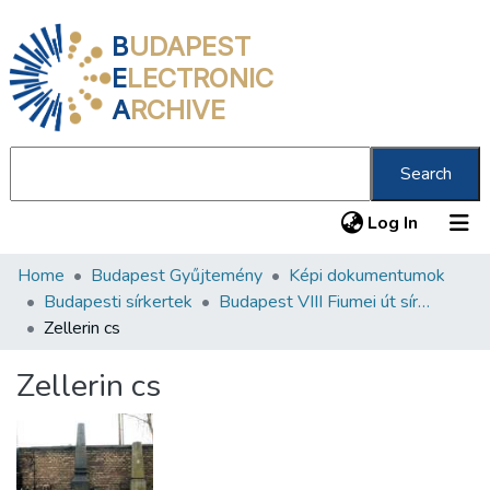
B
UDAPEST
E
LECTRONIC
A
RCHIVE
Search
(current
Log In
Home
Budapest Gyűjtemény
Képi dokumentumok
Communities & Collections
Budapesti sírkertek
Budapest VIII Fiumei út sírkert 3. rész
All of DSpace
Zellerin cs
Statistics
Zellerin cs
About us