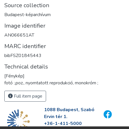
Source collection
Budapest-képarchívum
Image identifier
AN066651AT
MARC identifier
bibFSZ01845443
Technical details
[Fénykép]
fotó :,poz., nyomtatott reprodukció, monokróm ;
Full item page
1088 Budapest, Szabó
Ervin tér 1.
+36-1-411-5000