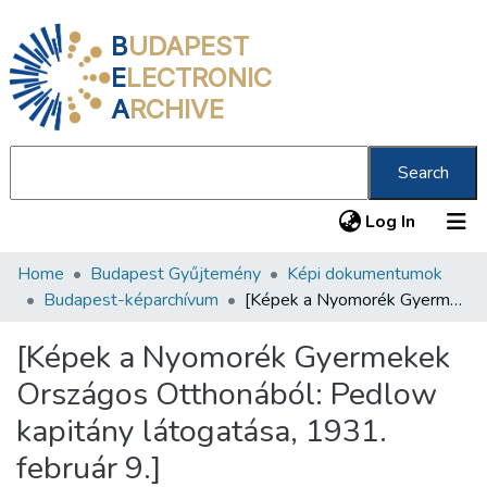
B
UDAPEST
E
LECTRONIC
A
RCHIVE
Search
(current
Log In
Home
Budapest Gyűjtemény
Képi dokumentumok
Communities & Collections
Budapest-képarchívum
[Képek a Nyomorék Gyermekek Országos Otthonából: Pedlow kapitány látogatása, 1931. február 9.]
All of DSpace
[Képek a Nyomorék Gyermekek
Statistics
Országos Otthonából: Pedlow
About us
kapitány látogatása, 1931.
február 9.]