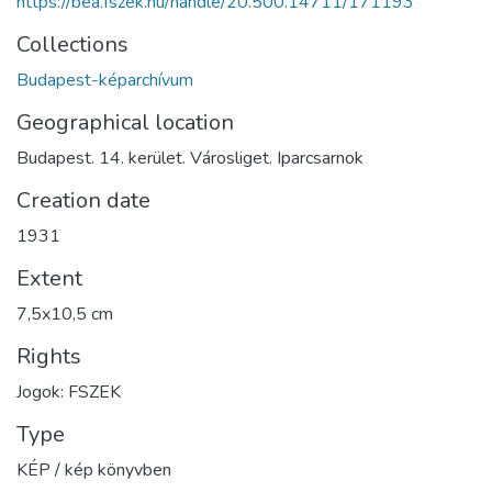
https://bea.fszek.hu/handle/20.500.14711/171193
Collections
Budapest-képarchívum
Geographical location
Budapest. 14. kerület. Városliget. Iparcsarnok
Creation date
1931
Extent
7,5x10,5 cm
Rights
Jogok: FSZEK
Type
KÉP / kép könyvben