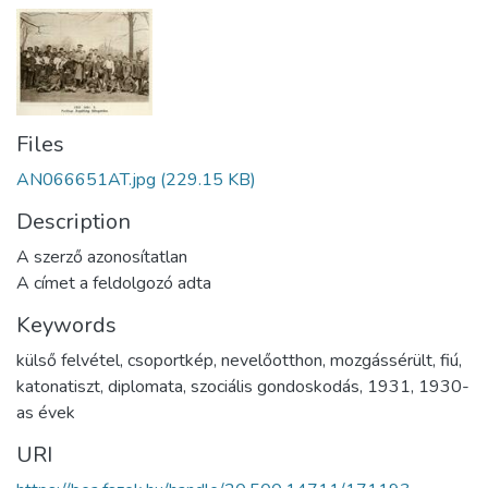
Files
AN066651AT.jpg
(229.15 KB)
Description
A szerző azonosítatlan
A címet a feldolgozó adta
Keywords
külső felvétel
,
csoportkép
,
nevelőotthon
,
mozgássérült
,
fiú
,
katonatiszt
,
diplomata
,
szociális gondoskodás
,
1931
,
1930-
as évek
URI