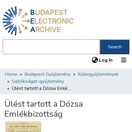
B
UDAPEST
E
LECTRONIC
A
RCHIVE
Search
(current
Log In
Home
Budapest Gyűjtemény
Különgyűjtemények
Communities & Collections
Sajtókivágat-gyűjtemény
All of DSpace
Ülést tartott a Dózsa Emlékbizottság
Statistics
Ülést tartott a Dózsa
About us
Emlékbizottság