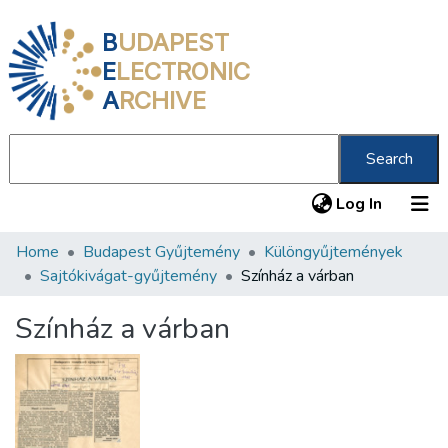
B
UDAPEST
E
LECTRONIC
A
RCHIVE
Search
(current
Log In
Home
Budapest Gyűjtemény
Különgyűjtemények
Communities & Collections
Sajtókivágat-gyűjtemény
Színház a várban
All of DSpace
Színház a várban
Statistics
About us