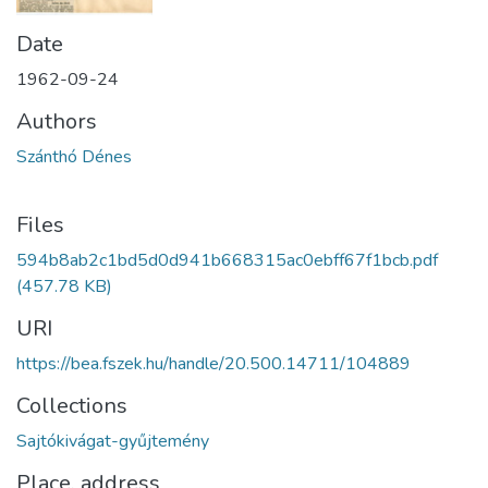
Date
1962-09-24
Authors
Szánthó Dénes
Files
594b8ab2c1bd5d0d941b668315ac0ebff67f1bcb.pdf
(457.78 KB)
URI
https://bea.fszek.hu/handle/20.500.14711/104889
Collections
Sajtókivágat-gyűjtemény
Place, address