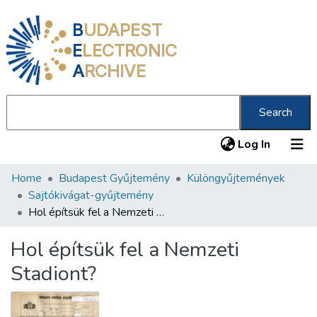
B
UDAPEST
E
LECTRONIC
A
RCHIVE
Search
(current
Log In
Home
Budapest Gyűjtemény
Különgyűjtemények
Communities & Collections
Sajtókivágat-gyűjtemény
All of DSpace
Hol építsük fel a Nemzeti Stadiont?
Statistics
Hol építsük fel a Nemzeti
About us
Stadiont?