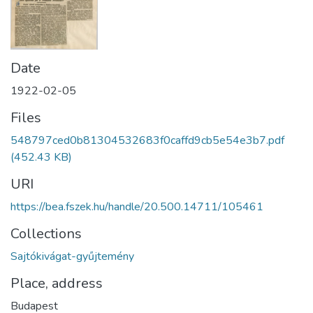
Date
1922-02-05
Files
548797ced0b81304532683f0caffd9cb5e54e3b7.pdf
(452.43 KB)
URI
https://bea.fszek.hu/handle/20.500.14711/105461
Collections
Sajtókivágat-gyűjtemény
Place, address
Budapest