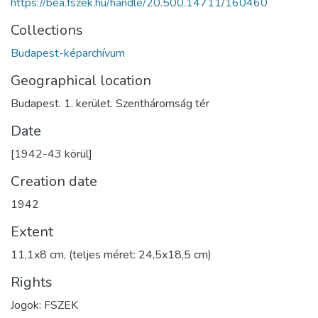
https://bea.fszek.hu/handle/20.500.14711/160460
Collections
Budapest-képarchívum
Geographical location
Budapest. 1. kerület. Szentháromság tér
Date
[1942-43 körül]
Creation date
1942
Extent
11,1x8 cm, (teljes méret: 24,5x18,5 cm)
Rights
Jogok: FSZEK