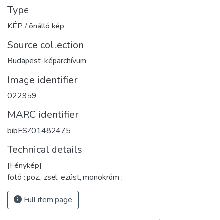
Type
KÉP / önálló kép
Source collection
Budapest-képarchívum
Image identifier
022959
MARC identifier
bibFSZ01482475
Technical details
[Fénykép]
fotó :,poz., zsel. ezüst, monokróm ;
Full item page