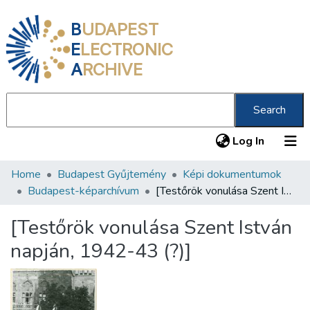
B
UDAPEST
E
LECTRONIC
A
RCHIVE
Search
(current
Log In
Home
Budapest Gyűjtemény
Képi dokumentumok
Communities & Collections
Budapest-képarchívum
[Testőrök vonulása Szent István napján, 1942-43 (?)]
All of DSpace
[Testőrök vonulása Szent István
Statistics
napján, 1942-43 (?)]
About us