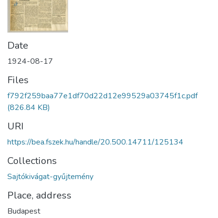
Date
1924-08-17
Files
f792f259baa77e1df70d22d12e99529a03745f1c.pdf
(826.84 KB)
URI
https://bea.fszek.hu/handle/20.500.14711/125134
Collections
Sajtókivágat-gyűjtemény
Place, address
Budapest