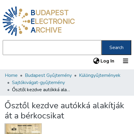
B
UDAPEST
E
LECTRONIC
A
RCHIVE
Search
(current
Log In
Home
Budapest Gyűjtemény
Különgyűjtemények
Communities & Collections
Sajtókivágat-gyűjtemény
All of DSpace
Ősztől kezdve autókká alakítják át a bérkocsikat
Statistics
Ősztől kezdve autókká alakítják
About us
át a bérkocsikat