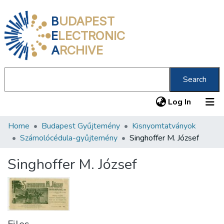
B
UDAPEST
E
LECTRONIC
A
RCHIVE
Search
(current
Log In
Home
Budapest Gyűjtemény
Kisnyomtatványok
Communities & Collections
Számolócédula-gyűjtemény
Singhoffer M. József
All of DSpace
Singhoffer M. József
Statistics
About us