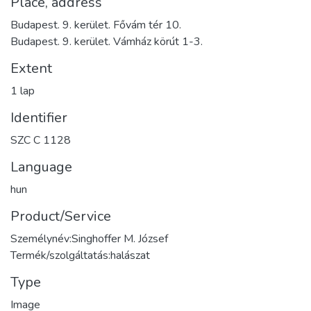
Place, address
Budapest. 9. kerület. Fővám tér 10.
Budapest. 9. kerület. Vámház körút 1-3.
Extent
1 lap
Identifier
SZC C 1128
Language
hun
Product/Service
Személynév:Singhoffer M. József
Termék/szolgáltatás:halászat
Type
Image