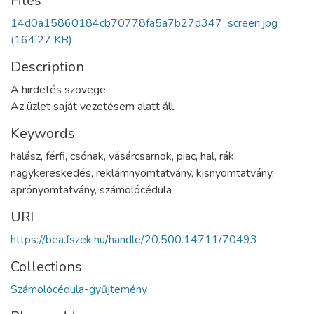
Files
14d0a15860184cb70778fa5a7b27d347_screen.jpg
(164.27 KB)
Description
A hirdetés szövege:
Az üzlet saját vezetésem alatt áll.
Keywords
halász
,
férfi
,
csónak
,
vásárcsarnok
,
piac
,
hal
,
rák
,
nagykereskedés
,
reklámnyomtatvány
,
kisnyomtatvány
,
aprónyomtatvány
,
számolócédula
URI
https://bea.fszek.hu/handle/20.500.14711/70493
Collections
Számolócédula-gyűjtemény