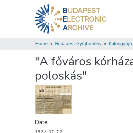
B
UDAPEST
E
LECTRONIC
A
RCHIVE
Home
Budapest Gyűjtemény
Különgyűjt
"A főváros kórház
poloskás"
Date
1927-10-02