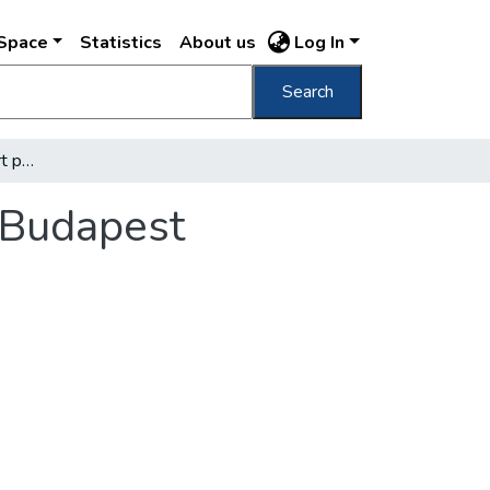
DSpace
Statistics
About us
Log In
Search
"A főváros kórházai azért poloskásak, mert Budapest poloskás"
t Budapest