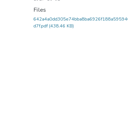
Files
642a4a0dd305e74bba8ba6926f188a59594
d7f.pdf
(438.46 KB)