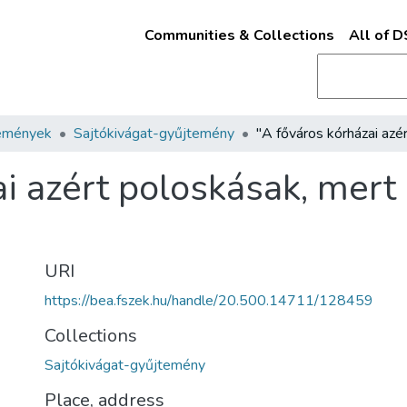
Communities & Collections
All of 
emények
Sajtókivágat-gyűjtemény
ai azért poloskásak, mer
URI
https://bea.fszek.hu/handle/20.500.14711/128459
Collections
Sajtókivágat-gyűjtemény
Place, address