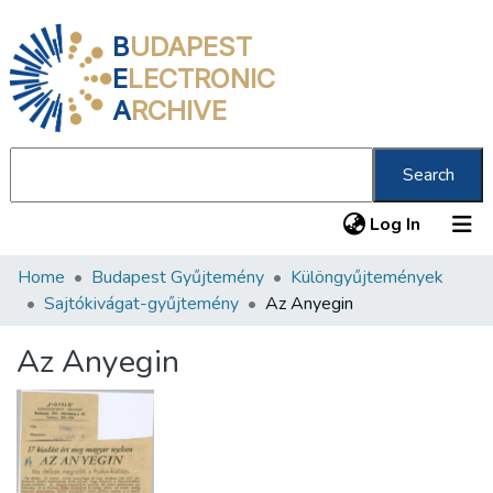
B
UDAPEST
E
LECTRONIC
A
RCHIVE
Search
(current
Log In
Home
Budapest Gyűjtemény
Különgyűjtemények
Communities & Collections
Sajtókivágat-gyűjtemény
Az Anyegin
All of DSpace
Az Anyegin
Statistics
About us