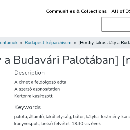
Communities & Collections
All of 
mentumok
Budapest-képarchívum
 a Budavári Palotában] [
Description
A címet a feldolgozó adta
A szerző azonosítatlan
Kartonra kasírozott
Keywords
palota
,
államfő
,
lakóhelyiség
,
bútor
,
kályha
,
festmény
,
kand
könyvespolc
,
belső felvétel
,
1930-as évek