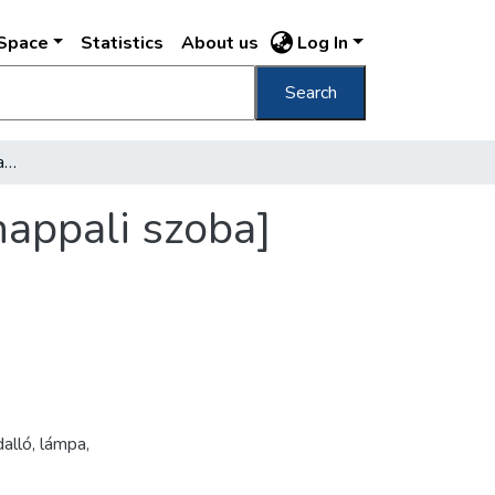
DSpace
Statistics
About us
Log In
Search
[Horthy-lakosztály a Budavári Palotában] [nappali szoba]
nappali szoba]
alló
,
lámpa
,