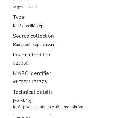
Jogok: FSZEK
Type
KÉP / önálló kép
Source collection
Budapest-képarchívum
Image identifier
023369
MARC identifier
bibFSZ01477778
Technical details
[Fénykép] :
fotó :,poz., zselatinos ezüst, monokróm ;