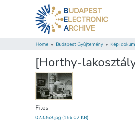
B
UDAPEST
E
LECTRONIC
A
RCHIVE
Home
Budapest Gyűjtemény
Képi doku
[Horthy-lakosztály
Files
023369.jpg
(156.02 KB)